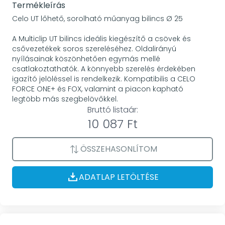
Termékleírás
Celo UT lőhető, sorolható műanyag bilincs Ø 25
A Multiclip UT bilincs ideális kiegészítő a csövek és
csővezetékek soros szereléséhez. Oldalirányú
nyílásainak köszönhetően egymás mellé
csatlakoztathatók. A könnyebb szerelés érdekében
igazító jelöléssel is rendelkezik. Kompatibilis a CELO
FORCE ONE+ és FOX, valamint a piacon kapható
legtöbb más szegbelövőkkel.
Bruttó listaár:
10 087 Ft
ÖSSZEHASONLÍTOM
ADATLAP LETÖLTÉSE