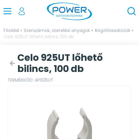
Főoldal
Szerszámok, szerelési anyagok
Rögzítőeszközök
Celo 925UT lőhető bilincs, 100 db
Celo 925UT lőhető
bilincs, 100 db
TERMÉKKÓD: AP925UT