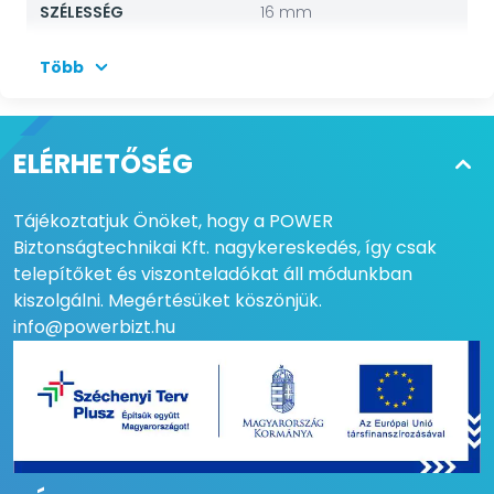
SZÉLESSÉG
16 mm
MAGASSÁG
34 mm
Több
MENNYISÉG
100 db
ELÉRHETŐSÉG
Tájékoztatjuk Önöket, hogy a POWER
Biztonságtechnikai Kft. nagykereskedés, így csak
telepítőket és viszonteladókat áll módunkban
kiszolgálni. Megértésüket köszönjük.
info@powerbizt.hu