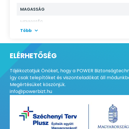
MAGASSÁG
MENNYISÉG
Több
ELÉRHETŐSÉG
Tájékoztatjuk Önöket, hogy a POWER Biztonságtechni
így csak telepítőket és viszonteladókat áll módunkba
Megértésüket köszönjük.
info@powerbizt.hu