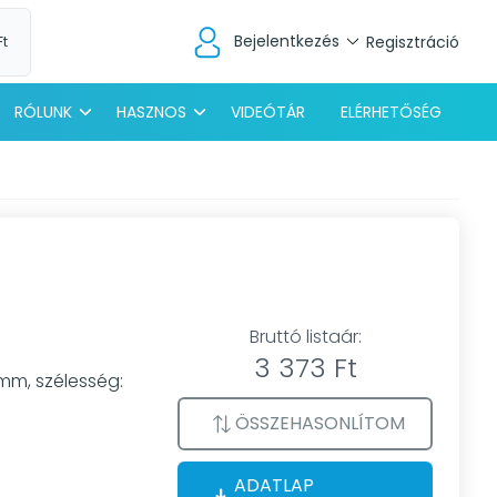
Bejelentkezés
Regisztráció
Ft
RÓLUNK
HASZNOS
VIDEÓTÁR
ELÉRHETŐSÉG
Bruttó listaár:
3 373 Ft
 mm, szélesség:
ÖSSZEHASONLÍTOM
ADATLAP