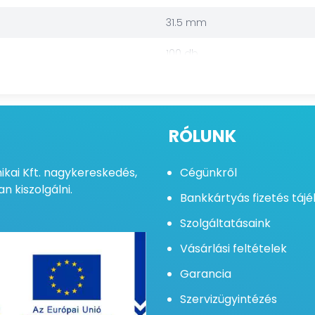
31.5 mm
100 db
RÓLUNK
kai Kft. nagykereskedés,
Cégünkről
n kiszolgálni.
Bankkártyás fizetés táj
Szolgáltatásaink
Vásárlási feltételek
Garancia
Szervizügyintézés