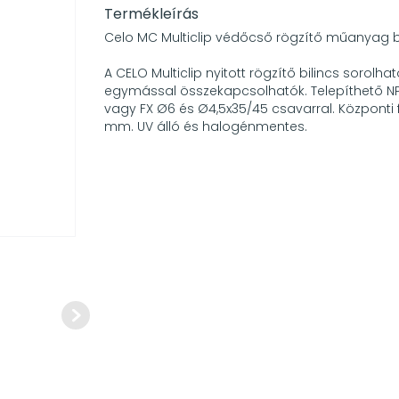
Termékleírás
Celo MC Multiclip védőcső rögzítő műanyag b
A CELO Multiclip nyitott rögzítő bilincs sorolhat
egymással összekapcsolhatók. Telepíthető NP 
vagy FX Ø6 és Ø4,5x35/45 csavarral. Központi 
mm. UV álló és halogénmentes.