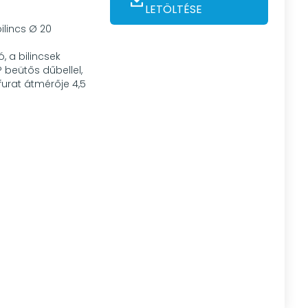
LETÖLTÉSE
ilincs Ø 20
ó, a bilincsek
beütős dűbellel,
furat átmérője 4,5