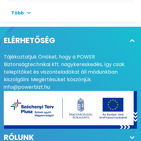
MENNYISÉG
100 db
Több
ELÉRHETŐSÉG
Tájékoztatjuk Önöket, hogy a POWER
Biztonságtechnikai Kft. nagykereskedés, így csak
telepítőket és viszonteladókat áll módunkban
kiszolgálni. Megértésüket köszönjük.
info@powerbizt.hu
RÓLUNK