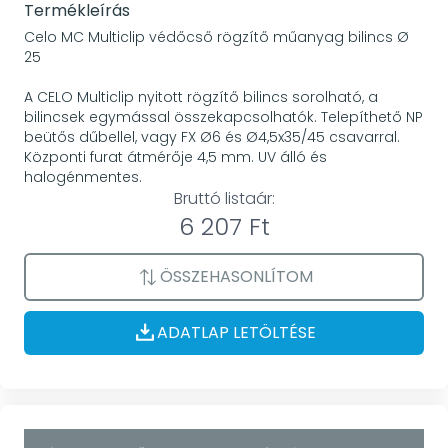
Termékleírás
Celo MC Multiclip védőcső rögzítő műanyag bilincs Ø
25
A CELO Multiclip nyitott rögzítő bilincs sorolható, a
bilincsek egymással összekapcsolhatók. Telepíthető NP
beütős dűbellel, vagy FX Ø6 és Ø4,5x35/45 csavarral.
Központi furat átmérője 4,5 mm. UV álló és
halogénmentes.
Bruttó listaár:
6 207 Ft
ÖSSZEHASONLÍTOM
ADATLAP LETÖLTÉSE