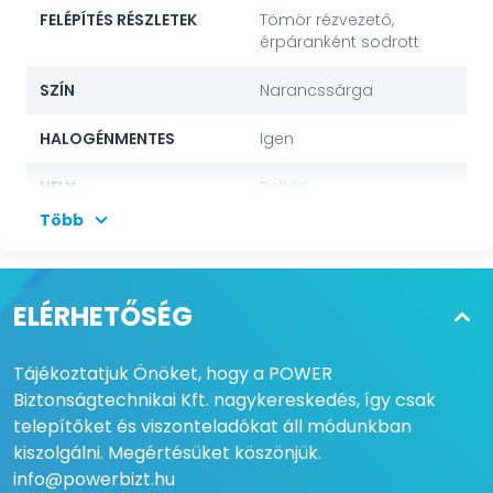
FELÉPÍTÉS RÉSZLETEK
Tömör rézvezető,
érpáranként sodrott
SZÍN
Narancssárga
HALOGÉNMENTES
Igen
HELY
Beltéri
Több
ÁRNYÉKOLÁS
Fólia, harisnya
EREK SZÁMA
4x2
ELÉRHETŐSÉG
KÖPENY SZIGETELÉS
LSZH köpeny
Tájékoztatjuk Önöket, hogy a POWER
HOSSZÚSÁG
1000 m
Biztonságtechnikai Kft. nagykereskedés, így csak
telepítőket és viszonteladókat áll módunkban
kiszolgálni. Megértésüket köszönjük.
info@powerbizt.hu