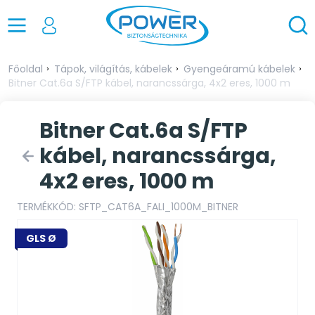
Főoldal
Tápok, világítás, kábelek
Gyengeáramú kábelek
Bitner Cat.6a S/FTP kábel, narancssárga, 4x2 eres, 1000 m
Bitner Cat.6a S/FTP
kábel, narancssárga,
4x2 eres, 1000 m
TERMÉKKÓD: SFTP_CAT6A_FALI_1000M_BITNER
GLS Ø