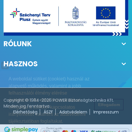
RÓLUNK
HASZNOS
A weboldal sütiket (cookiet) használ az
alapvető működés, valamint a jobb
felhasználói élmény elérése
Copyright © 1984-2026 POWER Biztonságtechnika Kft.
érdekében. Az oldal használatával
Elfogadom
Minden jog fenntartva.
elfogadja a sütikkel kapcsolatos
Elérhetőség
ÁSZF
Adatvédelem
Impresszum
irányelveket valamint az adatvédelmi
tájékoztatóban foglaltakat.
Süti tájékoztató