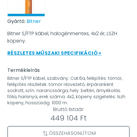
Gyártó:
Bitner
Bitner S/FTP kábel, halogénmentes, 4x2 ér, LSZH
köpeny.
RÉSZLETES MŰSZAKI SPECIFIKÁCIÓ »
Termékleírás
Bitner S/FTP kábel, szabvány: Cat.6a, felépítés: tömör,
felépítés részletek: tömör rézvezető, érpáranként
sodrott, szín: narancssárga, hely: beltéri, árnyékolás:
fólia, harisnya, erek száma: 4x2, köpeny szigetelés: lszh
köpeny, hosszúság: 1000 m.
Bruttó listaár:
449 104 Ft
ÖSSZEHASONLÍTOM