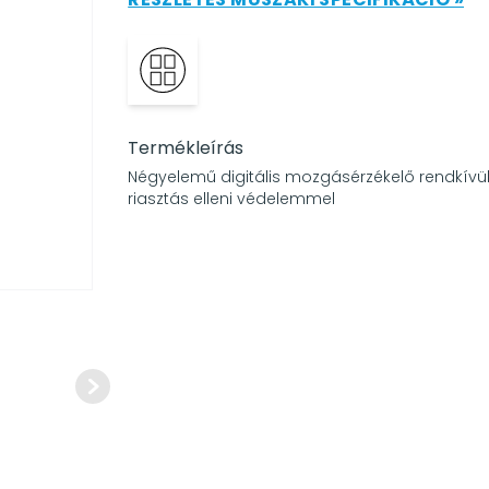
Termékleírás
Négyelemű digitális mozgásérzékelő rendkív
riasztás elleni védelemmel