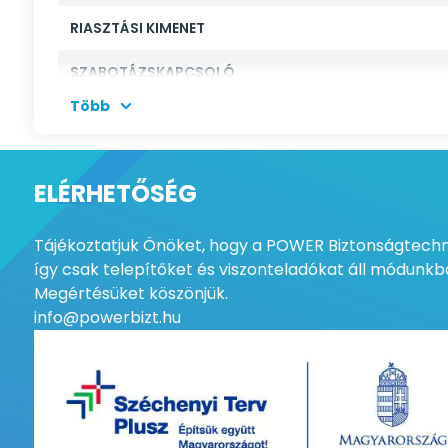
RIASZTÁSI KIMENET
SZABOTÁZSKAPCSOLÓ
Több
ÁRAMFELVÉTEL
MŰKÖDÉSI HŐMÉRSÉKLET
ELÉRHETŐSÉG
LEFEDETTSÉG
Tájékoztatjuk Önöket, hogy a POWER Biztonságtechni
MINŐSÍTÉS
így csak telepítőket és viszonteladókat áll módunkba
Megértésüket köszönjük.
HATÓTÁVOLSÁG
info@powerbizt.hu
TÁPELLÁTÁS
ÉRZÉKELÉSI SEBESSÉG