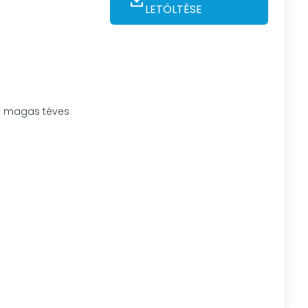
LETÖLTÉSE
ül magas téves