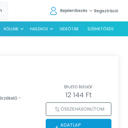
Bejelentkezés
Regisztráció
Ft
RÓLUNK
HASZNOS
VIDEÓTÁR
ELÉRHETŐSÉG
Bruttó listaár:
12 144 Ft
érzékelő -
ÖSSZEHASONLÍTOM
ADATLAP