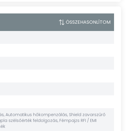
ÖSSZEHASONLÍTOM
ozás, Automatikus hőkompenzálás, Shield zavarszűrő
la szélsőérték feldolgozás, Fémpajzs RFI / EMI
sék