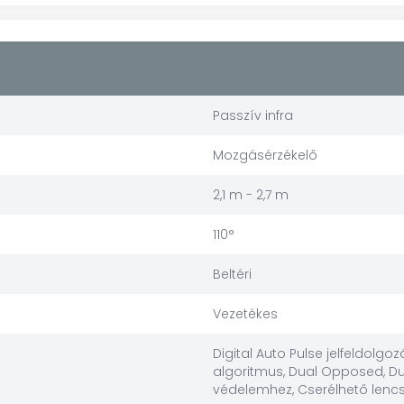
Passzív infra
Mozgásérzékelő
2,1 m - 2,7 m
110°
Beltéri
Vezetékes
Digital Auto Pulse jelfeldolg
algoritmus, Dual Opposed, Dup
védelemhez, Cserélhető lenc