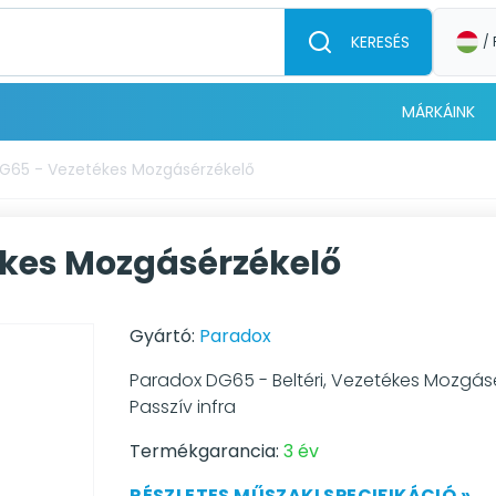
KERESÉS
/ 
MÁRKÁINK
G65 - Vezetékes Mozgásérzékelő
ékes Mozgásérzékelő
Gyártó:
Paradox
Paradox DG65 - Beltéri, Vezetékes Mozgás
Passzív infra
Termékgarancia:
3 év
RÉSZLETES MŰSZAKI SPECIFIKÁCIÓ »