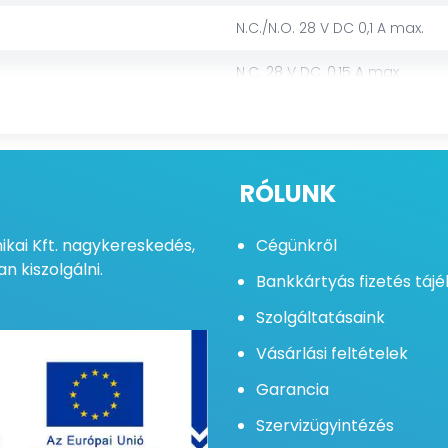
N.C./N.O. 28 V DC 0,1 A max.
N.C. 28 V DC, 0,15 A max.
15 mA max.
-20°C / +50°C
RÓLUNK
12 m x 12 m
kai Kft. nagykereskedés,
Cégünkről
MABISZ
n kiszolgálni.
Bankkártyás fizetés táj
12 m
Szolgáltatásaink
12 - 16 V DC
Vásárlási feltételek
0,2 - 3,5 m/s
Garancia
Szervizügyintézés