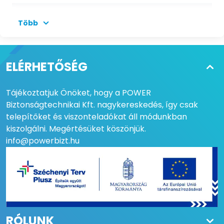
DAHUA KATEGÓRIA
WizMind
Több
VIDEOSZABVÁNYOK
IP
SZÍN
Fehér
ELÉRHETŐSÉG
HÁZ ANYAGA
Fém
Tájékoztatjuk Önöket, hogy a POWER
KAMERAFUNKCIÓK
Digitális WDR, HLC, BLC,
Biztonságtechnikai Kft. nagykereskedés, így csak
Defog, HFR, ROI, Privát
telepítőket és viszonteladókat áll módunkban
zóna, Perimeter alarm,
kiszolgálni. Megértésüket köszönjük.
P2P, SD-kártyahely
info@powerbizt.hu
MAXIMÁLIS FELBONTÁS
1920x1080@50fps
@ FPS
VÉDETTSÉG
IP67
VANDÁLBIZTOSSÁG
IK10
RÓLUNK