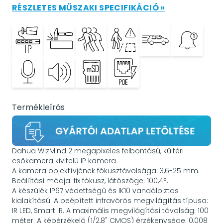
RÉSZLETES MŰSZAKI SPECIFIKÁCIÓ »
Termékleírás
Dahua WizMind 2 megapixeles felbontású, kültéri
csőkamera kivitelű IP kamera
A kamera objektívjének fókusztávolsága: 3,6-25 mm.
Beállítási módja: fix fókusz, látószöge: 100,4°.
A készülék IP67 védettségű és IK10 vandálbiztos
kialakítású. A beépített infravörös megvilágítás típusa:
IR LED, Smart IR. A maximális megvilágítási távolság: 100
méter. A képérzékelő (1/2,8" CMOS) érzékenysége: 0,008