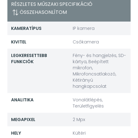
RÉSZLETES MŰSZAKI SPECIFIKÁCIÓ
ÖSSZEHASONLÍTOM
KAMERATÍPUS
IP kamera
KIVITEL
Csőkamera
LEGKERESETTEBB
Fény- és hangjelzés, SD-
FUNKCIÓK
kártya, Beépített
mikrofon,
Mikrofoncsatlakozó,
Kétirányú
hangkapcsolat
ANALITIKA
Vonalátlépés,
Területfigyelés
MEGAPIXEL
2 Mpx
HELY
Kültéri