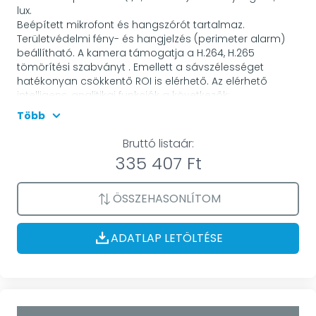
lux.
Beépített mikrofont és hangszórót tartalmaz.
Területvédelmi fény- és hangjelzés (perimeter alarm)
beállítható. A kamera támogatja a H.264, H.265
tömörítési szabványt . Emellett a sávszélességet
hatékonyan csökkentő ROI is elérhető. Az elérhető
intelligens, analitikai funkciók a következők:
vonalátlépés, területfigyelés.
Több
A készülék a következő eseményekre riaszt, és
továbbítja azokat a rögzítőnek: mozgás, szabotázs,
Bruttó listaár:
illegális login, ip-ütközés, hálózatvesztés, rendszerhiba,
335 407 Ft
tárolóhiba.
A kamera tápellátása történhet PoE rendszerű NVR,
switch vagy tápfeladó segítségével is. A kamera 2
ÖSSZEHASONLÍTOM
riasztásbemenetet és 2 relékimenetet kínál.
Mikrofonbemenettel rendelkezik. Vonalkimenettel
rendelkezik. A készüléken kártyafoglalat található az SD
ADATLAP LETÖLTÉSE
kártyák számára.
Egyéb információ: ePoE, 100 m IR