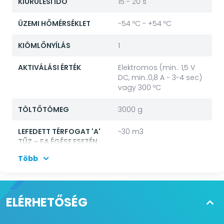
KIÜRÜLÉSI IDŐ
15 - 20 s
ÜZEMI HŐMÉRSÉKLET
-54 ºC - +54 ºC
KIÖMLŐNYÍLÁS
1
AKTIVÁLÁSI ÉRTÉK
Elektromos (min.: 1,5 V
DC, min.:0,8 A - 3-4 sec)
vagy 300 ºC
TÖLTŐTÖMEG
3000 g
LEFEDETT TÉRFOGAT 'A'
~30 m3
TŰZ – FA ÉGÉSE ESETÉN
Több
ELHELYEZÉS
Helyiség - Transport -
Storage - Gépészeti
helyiség - Ipar
ELÉRHETŐSÉG
MEGNEVEZÉS
aeroszolos
oltógenerátor