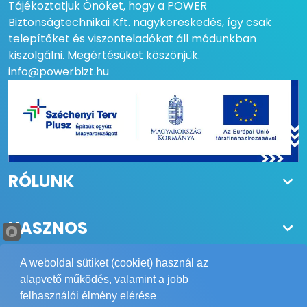
Tájékoztatjuk Önöket, hogy a POWER
AJÁNLOTT ALKALMAZÁSI
Helyiség - Transport -
Biztonságtechnikai Kft. nagykereskedés, így csak
TERÜLET
Storage - Gépészeti
telepítőket és viszonteladókat áll módunkban
helyiség - Ipar
kiszolgálni. Megértésüket köszönjük.
info@powerbizt.hu
LEFEDETT TÉRFOGAT 'A'
~30 m3
TŰZ –
POLIMETILMETAKRILÁT
ÉGÉSE ESETÉN
LEFEDETT TÉRFOGAT 'A'
~30 m3
TŰZ – POLIPROPILÉN
ÉGÉSE ESETÉN
RÓLUNK
LEFEDETT TÉRFOGAT 'A'
~30 m3
TŰZ – ABS ÉGÉSE ESETÉN
HASZNOS
LEFEDETT TÉRFOGAT 'A'
~30 m3
TŰZ – REFORMÁLT FA
A weboldal sütiket (cookiet) használ az
ESETÉN
alapvető működés, valamint a jobb
felhasználói élmény elérése
LEFEDETT TÉRFOGAT 'A'
~30 m3