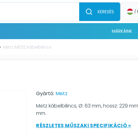
KERESÉS
/ 
MÁRKÁINK
Metz ME112 kábelbilincs
s
Gyártó:
Metz
Metz kábelbilincs, Ø: 63 mm, hossz: 229 mm
mm.
RÉSZLETES MŰSZAKI SPECIFIKÁCIÓ »