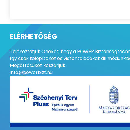
ELÉRHETŐSÉG
Tájékoztatjuk Önöket, hogy a POWER Biztonságtechni
így csak telepítőket és viszonteladókat áll módunkba
Megértésüket köszönjük.
info@powerbizt.hu