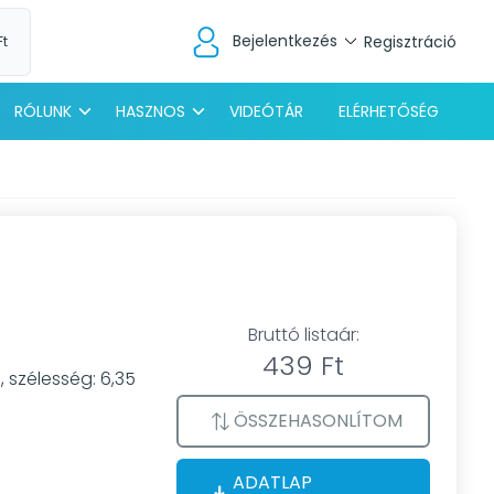
Bejelentkezés
Regisztráció
Ft
RÓLUNK
HASZNOS
VIDEÓTÁR
ELÉRHETŐSÉG
Bruttó listaár:
439 Ft
, szélesség: 6,35
ÖSSZEHASONLÍTOM
ADATLAP