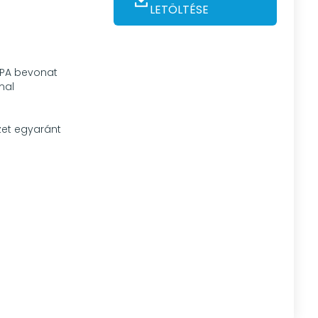
LETÖLTÉSE
 PPA bevonat
mal
zet egyaránt