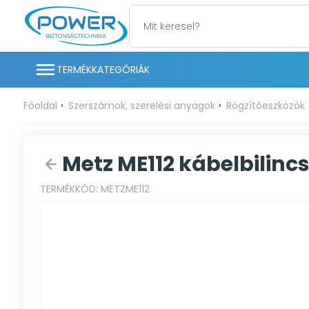
TERMÉKKATEGÓRIÁK
Főoldal
Szerszámok, szerelési anyagok
Rögzítőeszközök
Metz ME112 kábelbilinc
TERMÉKKÓD: METZME112