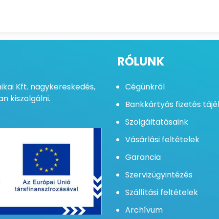
RÓLUNK
kai Kft. nagykereskedés,
Cégünkről
n kiszolgálni.
Bankkártyás fizetés táj
Szolgáltatásaink
Vásárlási feltételek
Garancia
Szervizügyintézés
Szállítási feltételek
Archívum