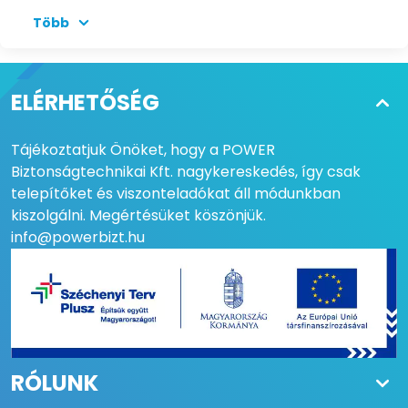
Több
LEGNAGYOBB
IP: 32 Mpx
FELBONTÁSÚ KAMERA
IP RÖGZÍTÉS
25 fps
ELÉRHETŐSÉG
CSATORNÁNKÉNT
Tájékoztatjuk Önöket, hogy a POWER
KIMENETEK
1xHDMI, 1xVGA
Biztonságtechnikai Kft. nagykereskedés, így csak
HDMI
1 db
telepítőket és viszonteladókat áll módunkban
kiszolgálni. Megértésüket köszönjük.
HDMI ÉS VGA
Azonos tartalom
info@powerbizt.hu
HDMI1
4K (3840x2160)
VGA1
Full HD (1920x1080)
AUDIÓ BEMENET
1 RCA
RÓLUNK
AUDIÓ KIMENET
1 RCA