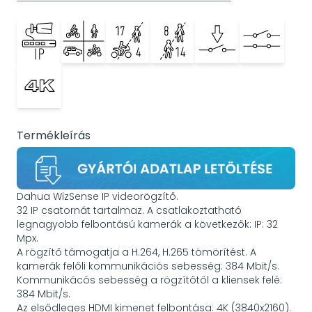
Termékleírás
Dahua WizSense IP videorögzítő.
32 IP csatornát tartalmaz. A csatlakoztatható
legnagyobb felbontású kamerák a következők: IP: 32
Mpx.
A rögzítő támogatja a H.264, H.265 tömörítést. A
kamerák felőli kommunikációs sebesség: 384 Mbit/s.
Kommunikácós sebesség a rögzítőtől a kliensek felé:
384 Mbit/s.
Az elsődleges HDMI kimenet felbontása: 4K (3840x2160).