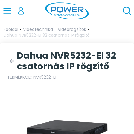
Főoldal
Videotechnika
Videórögzítők
Dahua NVR5232-EI 32 csatornás IP rögzítő
Dahua NVR5232-EI 32
csatornás IP rögzítő
TERMÉKKÓD: NVR5232-EI