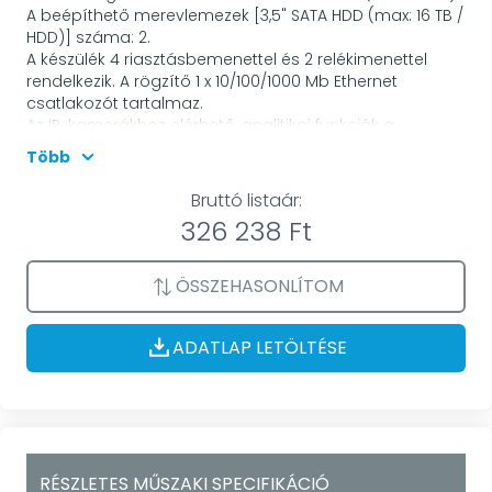
A beépíthető merevlemezek [3,5" SATA HDD (max: 16 TB /
HDD)] száma: 2.
A készülék 4 riasztásbemenettel és 2 relékimenettel
rendelkezik. A rögzítő 1 x 10/100/1000 Mb Ethernet
csatlakozót tartalmaz.
Az IP-kamerákhoz elérhető, analitikai funkciók a
következők: vonalátlépés, területfigyelés, arcegyezés,
Több
objektumazonosítás, objektumszámlálás,
személyszámlálás, rendszámfelismerés. A rögzítő az
Bruttó listaár:
arcfelismerő kamerákat is támogatja. Összesen 4
326 238 Ft
csatornán, az arra alkalmas kamerák nélkül is elérhetők
a következő intelligens funkciók: arcdetektálás,
objektumszűrés.
ÖSSZEHASONLÍTOM
Kiegészítő információ:
RS-232 csatlakozóval rendelkezik
ADATLAP LETÖLTÉSE
RÉSZLETES MŰSZAKI SPECIFIKÁCIÓ