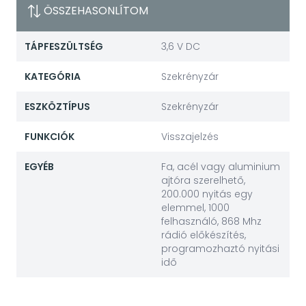
ÖSSZEHASONLÍTOM
TÁPFESZÜLTSÉG
3,6 V DC
KATEGÓRIA
Szekrényzár
ESZKÖZTÍPUS
Szekrényzár
FUNKCIÓK
Visszajelzés
EGYÉB
Fa, acél vagy aluminium
ajtóra szerelhető,
200.000 nyitás egy
elemmel, 1000
felhasználó, 868 Mhz
rádió előkészítés,
programozhaztó nyitási
idő