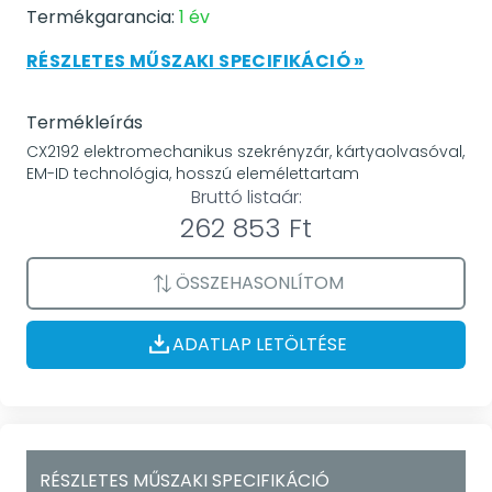
Termékgarancia:
1 év
RÉSZLETES MŰSZAKI SPECIFIKÁCIÓ »
Termékleírás
CX2192 elektromechanikus szekrényzár, kártyaolvasóval,
EM-ID technológia, hosszú elemélettartam
Bruttó listaár:
262 853 Ft
ÖSSZEHASONLÍTOM
ADATLAP LETÖLTÉSE
RÉSZLETES MŰSZAKI SPECIFIKÁCIÓ