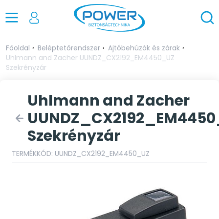
Főoldal
Beléptetőrendszer
Ajtóbehúzók és zárak
Uhlmann and Zacher UUNDZ_CX2192_EM4450_UZ
Szekrényzár
Uhlmann and Zacher
UUNDZ_CX2192_EM4450
Szekrényzár
TERMÉKKÓD: UUNDZ_CX2192_EM4450_UZ