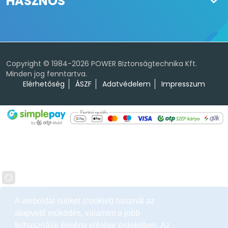
HASZNOS
Copyright © 1984-2026 POWER Biztonságtechnika Kft.
Minden jog fenntartva.
Elérhetőség
ÁSZF
Adatvédelem
Impresszum
A weboldal sütiket (cookiet) használ az
alapvető működés, valamint a jobb
felhasználói élmény elérése érdekében. Az