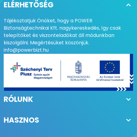
ELÉRHETŐSÉG
A SZETT TARTALMA
Sorompóház
vezérléssel, vevővel,
Tájékoztatjuk Önöket, hogy a POWER
teleszkópos karral,
Biztonságtechnikai Kft. nagykereskedés, így csak
talplemezzel,
telepítőket és viszonteladókat áll módunkban
kiegyensúlyozó rugóval,
kiszolgálni. Megértésüket köszönjük.
villogóval
info@powerbizt.hu
NYITÁSI SZÖG
90
VEZÉRLŐEGYSÉG
PBRQ01
FELHASZNÁLÁSI TERÜLET
Ipari
MAX. SZÁRNY/KAR
6 m
RÓLUNK
MÉRET
MŰKÖDÉSI
-20 +50
HASZNOS
HŐMÉRSÉKLET
TÁPFESZÜLTSÉG
230
A weboldal sütiket (cookiet) használ az