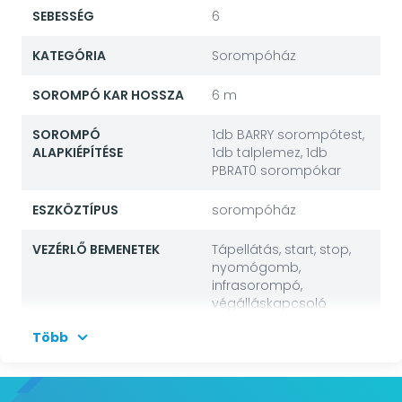
SEBESSÉG
6
KATEGÓRIA
Sorompóház
SOROMPÓ KAR HOSSZA
6 m
SOROMPÓ
1db BARRY sorompótest,
ALAPKIÉPÍTÉSE
1db talplemez, 1db
PBRAT0 sorompókar
ESZKÖZTÍPUS
sorompóház
VEZÉRLŐ BEMENETEK
Tápellátás, start, stop,
nyomógomb,
infrasorompó,
végálláskapcsoló
Több
VEZÉRLŐ KIMENETEK
kiegészítő tápellátás
12Vdc max 8W,
hurokérzékelő, lámpa,
villogó, motor,