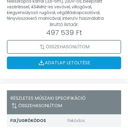
teleszkópos karral (3,6-6m), 230V-os, beépített
vezérléssel, 434MHz-es vevővel, villogóval,
kiegyensúlyozó rugóval, végálláskapcsolóval,
fényvisszaverő matricával, intenzív használatra
Bruttó listaár:
497 539 Ft
ÖSSZEHASONLÍTOM
ADATLAP LETÖLTÉSE
RÉSZLETES MŰSZAKI SPECIFIKÁCIÓ
ÖSSZEHASONLÍTOM
FIX/UGRÓKÓDOS
Fixkódos