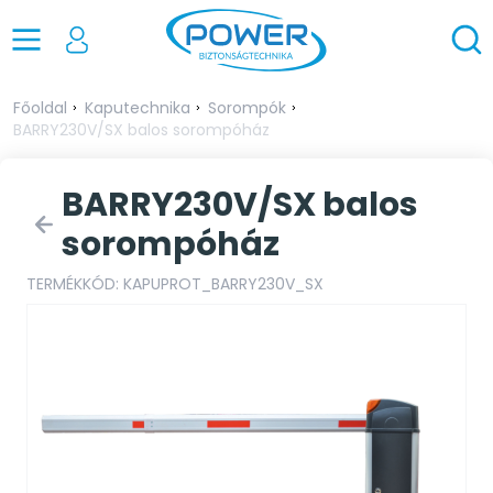
Főoldal
Kaputechnika
Sorompók
BARRY230V/SX balos sorompóház
BARRY230V/SX balos
sorompóház
TERMÉKKÓD: KAPUPROT_BARRY230V_SX