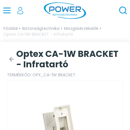
Főoldal
Biztonságtechnika
Mozgásérzékelők
Optex CA-1W BRACKET - Infratartó
Optex CA-1W BRACKET
- Infratartó
TERMÉKKÓD: OPX_CA-1W BRACKET