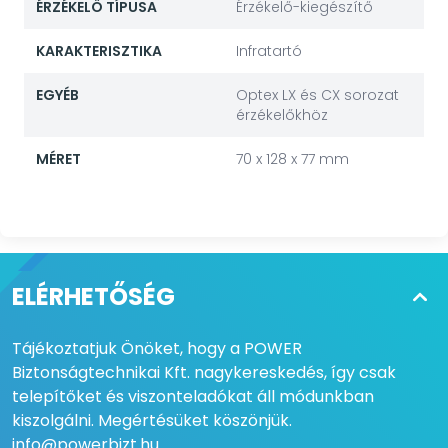
ÉRZÉKELŐ TÍPUSA
Érzékelő-kiegészítő
KARAKTERISZTIKA
Infratartó
EGYÉB
Optex LX és CX sorozat
érzékelőkhöz
MÉRET
70 x 128 x 77 mm
ELÉRHETŐSÉG
Tájékoztatjuk Önöket, hogy a POWER
Biztonságtechnikai Kft. nagykereskedés, így csak
telepítőket és viszonteladókat áll módunkban
kiszolgálni. Megértésüket köszönjük.
info@powerbizt.hu