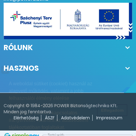
RÓLUNK
HASZNOS
A weboldal sütiket (cookiet) használ az
alapvető működés, valamint a jobb
felhasználói élmény elérése
Copyright © 1984-2026 POWER Biztonságtechnika Kft.
érdekében. Az oldal használatával
Elfogadom
Minden jog fenntartva.
elfogadja a sütikkel kapcsolatos
Elérhetőség
ÁSZF
Adatvédelem
Impresszum
irányelveket valamint az adatvédelmi
tájékoztatóban foglaltakat.
Süti tájékoztató