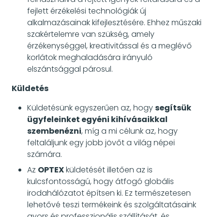
fejlett érzékelési technológiák új
alkalmazásainak kifejlesztésére. Ehhez műszaki
szakértelemre van szükség, amely
érzékenységgel, kreativitással és a meglévő
korlátok meghaladására irányuló
elszántsággal párosul.
Küldetés
Küldetésünk egyszerűen az, hogy
segítsük
ügyfeleinket egyéni kihívásaikkal
szembenézni
, míg a mi célunk az, hogy
feltaláljunk egy jobb jövőt a világ népei
számára.
Az
OPTEX
küldetését illetően az is
kulcsfontosságú, hogy átfogó globális
irodahálózatot építsen ki. Ez természetesen
lehetővé teszi termékeink és szolgáltatásaink
gyors és professzionális szállítását, és