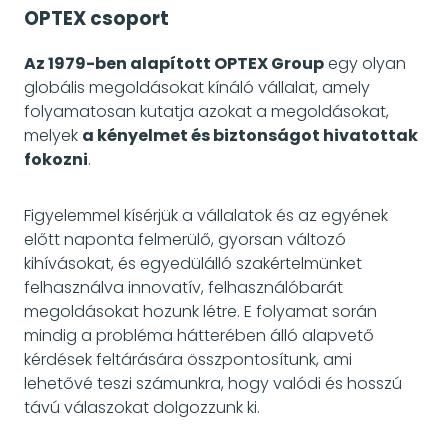
OPTEX csoport
Az 1979-ben alapított OPTEX Group
egy olyan
globális megoldásokat kínáló vállalat, amely
folyamatosan kutatja azokat a megoldásokat,
melyek
a kényelmet és biztonságot hivatottak
fokozni
.
Figyelemmel kísérjük a vállalatok és az egyének
előtt naponta felmerülő, gyorsan változó
kihívásokat, és egyedülálló szakértelmünket
felhasználva innovatív, felhasználóbarát
megoldásokat hozunk létre. E folyamat során
mindig a probléma hátterében álló alapvető
kérdések feltárására összpontosítunk, ami
lehetővé teszi számunkra, hogy valódi és hosszú
távú válaszokat dolgozzunk ki.