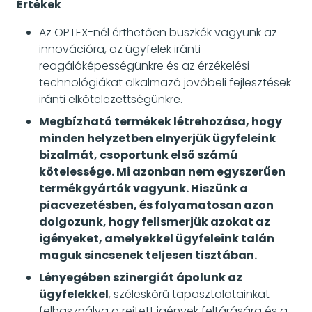
Értékek
Az OPTEX-nél érthetően büszkék vagyunk az
innovációra, az ügyfelek iránti
reagálóképességünkre és az érzékelési
technológiákat alkalmazó jövőbeli fejlesztések
iránti elkötelezettségünkre.
Megbízható termékek létrehozása, hogy
minden helyzetben elnyerjük ügyfeleink
bizalmát, csoportunk első számú
kötelessége. Mi azonban nem egyszerűen
termékgyártók vagyunk. Hiszünk a
piacvezetésben, és folyamatosan azon
dolgozunk, hogy felismerjük azokat az
igényeket, amelyekkel ügyfeleink talán
maguk sincsenek teljesen tisztában.
Lényegében szinergiát ápolunk az
ügyfelekkel
, széleskörű tapasztalatainkat
felhasználva a rejtett igények feltárására és a