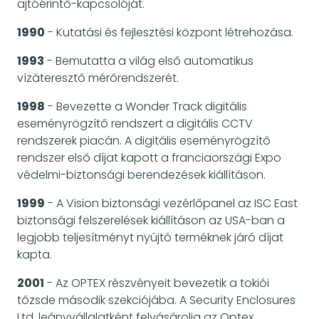
ajtóérintő-kapcsolóját.
1990
- Kutatási és fejlesztési központ létrehozása.
1993
- Bemutatta a világ első automatikus
vízáteresztő mérőrendszerét.
1998
- Bevezette a Wonder Track digitális
eseményrögzítő rendszert a digitális CCTV
rendszerek piacán. A digitális eseményrögzítő
rendszer első díjat kapott a franciaországi Expo
védelmi-biztonsági berendezések kiállításon.
1999
- A Vision biztonsági vezérlőpanel az ISC East
biztonsági felszerelések kiállításon az USA-ban a
legjobb teljesítményt nyújtó terméknek járó díjat
kapta.
2001
- Az OPTEX részvényeit bevezetik a tokiói
tőzsde második szekciójába. A Security Enclosures
Ltd. leányvállalatként felvásárolja az Optex