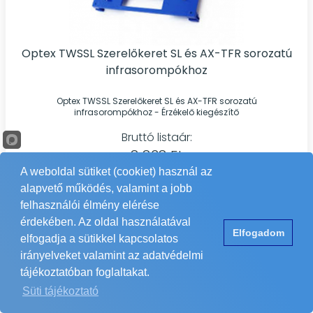
Optex TWSSL Szerelőkeret SL és AX-TFR sorozatú
infrasorompókhoz
Optex TWSSL Szerelőkeret SL és AX-TFR sorozatú
infrasorompókhoz - Érzékelő kiegészítő
Bruttó listaár:
8 838 Ft
A weboldal sütiket (cookiet) használ az
alapvető működés, valamint a jobb
felhasználói élmény elérése
érdekében. Az oldal használatával
Elfogadom
elfogadja a sütikkel kapcsolatos
irányelveket valamint az adatvédelmi
tájékoztatóban foglaltakat.
Süti tájékoztató