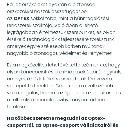
Bár az érzékelőket gyakran a biztonsági
eszközökkel hozzák összefüggésbe,
az
OPTEX
sokkal több, mint a bűnmegelőzési
rendszerek szállítója. Valójában a lehető
legtágabban értelmezzük szerepünket, és olyan
érzékelő technológiák kifejlesztésére törekszünk,
amelyek egyre szélesebb körben nyújtanak
nagyobb biztonságot, védelmet és kényelmet.
Ez a megközelítés lehetővé tette számunkra, hogy
olyan koncepciók és alkalmazások úttörői legyünk,
amelyek az üzleti élet számos területén vezető
szerepet töltenek be. Célunk nem a változásokra
való reagálás, hanem az új piacok azonosítása és
a feltörekvő trendek pozitív irányba történő
terelése.
Ha többet szeretne megtudni az Optex-
csoportról, az Optex-csoport vállalatairól és