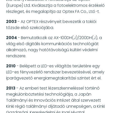
(Europe) Ltd. Kiválasztja a fotoelektromos érzékelő
részleget, és megalapítja az Optex FA Co., Ltd.-t.
2003
- Az OPTEX részvényeit bevezetik a tokiói
tőzsde első szekciójába.
2004
- Bemutatkozik az AX-100DH(J)/200DH(J), a
világ első digitális kommunikációs technológiát
alkalmazó, nagy hatótávolságú kültéri védelmi
rendszere.
2010
- Belépett a LED-es világítás területére egy
LED-es fényvezérlő rendszer bevezetésével, amely
iparágvezető energiamegtakarítási szintet ért el.
2013
- Az emberi test lézerszkenneléssel történő
megkülönböztetési technológiája, a Japán
Találmányi és Innovációs Intézet által szervezett
Kinki régió találmányi díjátadó ünnepségen, a Kinki
Gazdasági, Kereskedelmi és Ipari Hivatal