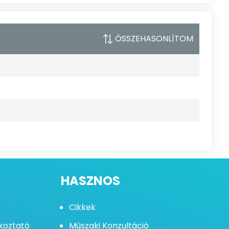
ÖSSZEHASONLÍTOM
HASZNOS
Cikkek
ékoztató
Műszaki Konzultáció