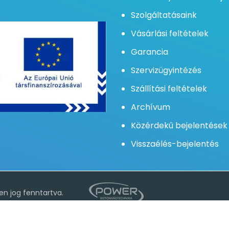
Szolgáltatásaink
Vásárlási feltételek
Garancia
Szervizügyintézés
Szállítási feltételek
Archívum
Közérdekű bejelentések
Visszaélés-bejelentés
valamint a jobb felhasználói élmény elérése érdekében. Az oldal
tóban foglaltakat.
Süti tájékoztató
n jog fenntartva.