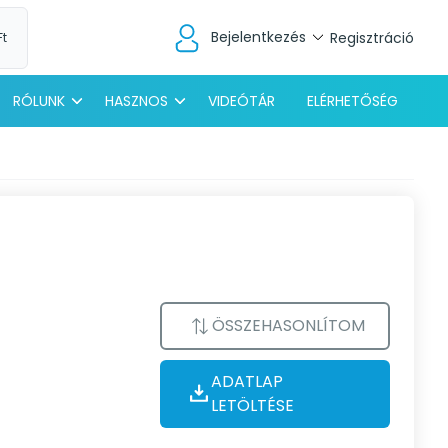
Bejelentkezés
Regisztráció
Ft
RÓLUNK
HASZNOS
VIDEÓTÁR
ELÉRHETŐSÉG
ÖSSZEHASONLÍTOM
ADATLAP
LETÖLTÉSE