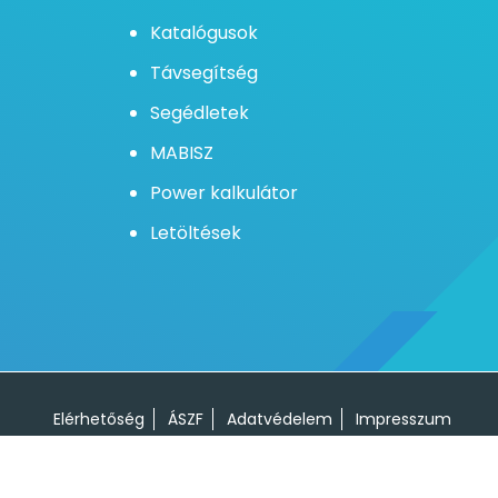
Katalógusok
Távsegítség
Segédletek
MABISZ
Power kalkulátor
Letöltések
 használatával elfogadja a sütikkel
Elfogadom
Elérhetőség
ÁSZF
Adatvédelem
Impresszum