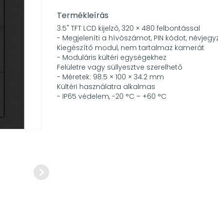
Termékleírás
3.5" TFT LCD kijelző, 320 × 480 felbontással
- Megjeleníti a hívószámot, PIN kódot, névjegy
Kiegészítő modul, nem tartalmaz kamerát
- Moduláris kültéri egységekhez
Felületre vagy süllyesztve szerelhető
- Méretek: 98.5 × 100 × 34.2 mm
Kültéri használatra alkalmas
- IP65 védelem, -20 °C – +60 °C