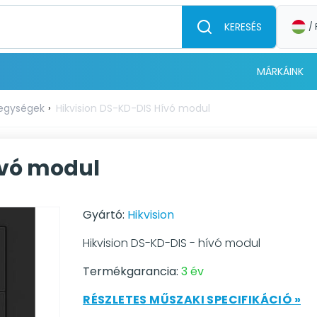
KERESÉS
/ 
MÁRKÁINK
 egységek
Hikvision DS-KD-DIS Hívó modul
ívó modul
Gyártó:
Hikvision
Hikvision DS-KD-DIS - hívó modul
Termékgarancia:
3 év
RÉSZLETES MŰSZAKI SPECIFIKÁCIÓ »