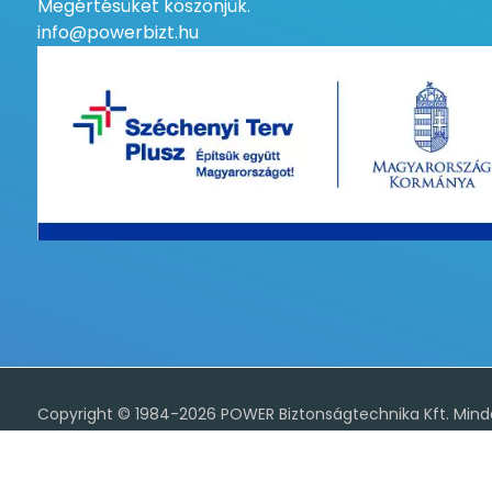
Megértésüket köszönjük.
info@powerbizt.hu
A weboldal sütiket (cookiet) használ az alapvető működés, 
kapcsolatos irányelveket valamint az adatvédelmi tájékozta
Copyright © 1984-2026 POWER Biztonságtechnika Kft. Minde