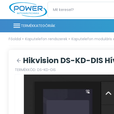
TERMÉKKATEGÓRIÁK
Főoldal
Kaputelefon rendszerek
Kaputelefon moduláris
Hikvision DS-KD-DIS H
TERMÉKKÓD: DS-KD-DIS