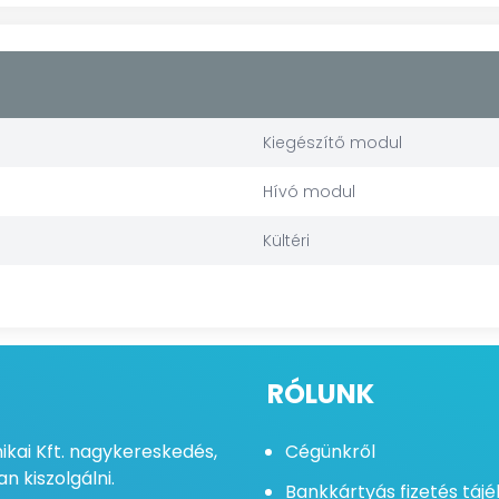
Kiegészítő modul
Hívó modul
Kültéri
RÓLUNK
kai Kft. nagykereskedés,
Cégünkről
n kiszolgálni.
Bankkártyás fizetés táj