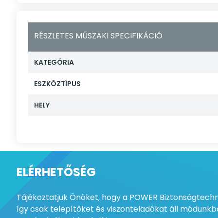
RÉSZLETES MŰSZAKI SPECIFIKÁCIÓ
KATEGÓRIA
ESZKÖZTÍPUS
HELY
ELÉRHETŐSÉG
Tájékoztatjuk Önöket, hogy a POWER Biztonságtechni
így csak telepítőket és viszonteladókat áll módunkba