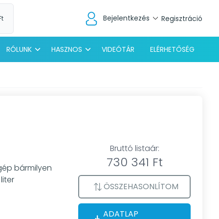
Bejelentkezés
Regisztráció
Ft
RÓLUNK
HASZNOS
VIDEÓTÁR
ELÉRHETŐSÉG
Bruttó listaár:
730 341 Ft
gép bármilyen
iter
ÖSSZEHASONLÍTOM
ADATLAP