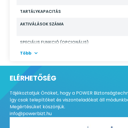
TARTÁLYKAPACITÁS
AKTIVÁLÁSOK SZÁMA
SPECIÁLIS FUNKCIÓ (OPCIONÁLIS)
Több
VÁLASZTHATÓ FÚVÓKA
ELÉRHETŐSÉG
TÁPFESZÜLTSÉG
Tájékoztatjuk Önöket, hogy a POWER Biztonságtechni
FOGYASZTÁS FELFŰTÉSKOR
így csak telepítőket és viszonteladókat áll módunkba
Megértésüket köszönjük.
FOGYASZTÁS KÉSZENLÉTBEN
info@powerbizt.hu
AKKUMULÁTOR