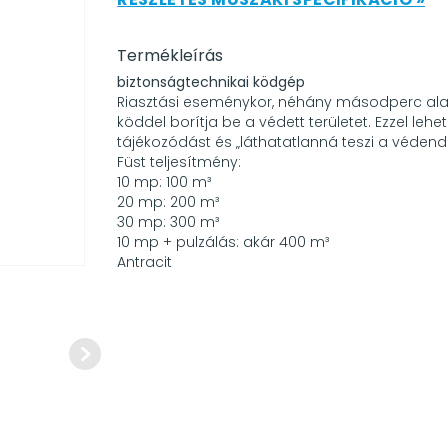
Termékleírás
biztonságtechnikai ködgép
Riasztási eseménykor, néhány másodperc alat
köddel borítja be a védett területet. Ezzel lehe
tájékozódást és „láthatatlanná teszi a védend
Füst teljesítmény:
10 mp: 100 m³
20 mp: 200 m³
30 mp: 300 m³
10 mp + pulzálás: akár 400 m³
Antracit