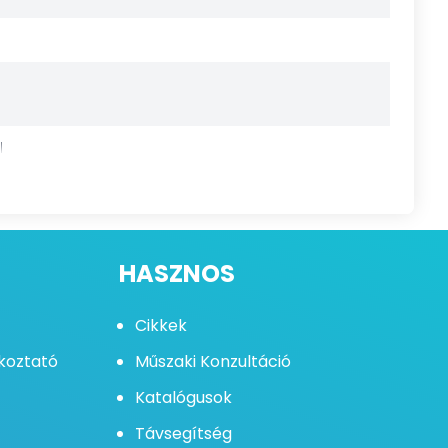
l
HASZNOS
Cikkek
ékoztató
Műszaki Konzultáció
Katalógusok
Távsegítség