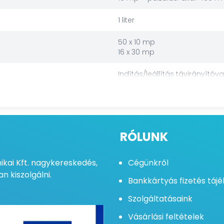
1 liter
50 x 10 mp
16 x 30 mp
Indítás/leállítás távirányítóva
1 lyukas 90°
1 lyukas 60°
3 lyukas 90°
3 lyukas 60°
RÓLUNK
230 V
kai Kft. nagykereskedés,
Cégünkről
600 W
n kiszolgálni.
Bankkártyás fizetés táj
120 W
Szolgáltatásaink
igen
Vásárlási feltételek