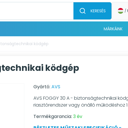
KERESÉS
/ 
MÁRKÁINK
ztonságtechnikai ködgép
gtechnikai ködgép
Gyártó:
AVS
AVS FOGGY 30 A - biztonságtechnikai köd
riasztórendszer vagy önálló működéshoz 1 l
Termékgarancia:
3 év
RÉSZLETES MŰSZAKI SPECIFIKÁCIÓ »