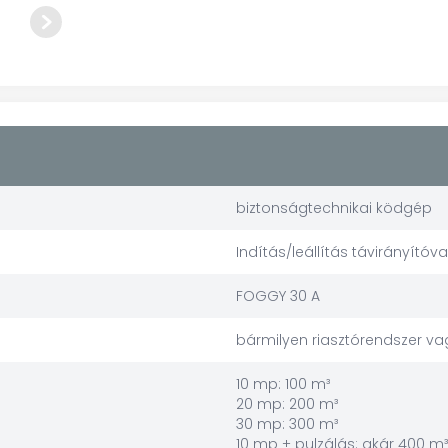
biztonságtechnikai ködgép
Indítás/leállítás távirányítóva
FOGGY 30 A
bármilyen riasztórendszer v
10 mp: 100 m³
20 mp: 200 m³
30 mp: 300 m³
10 mp + pulzálás: akár 400 m³