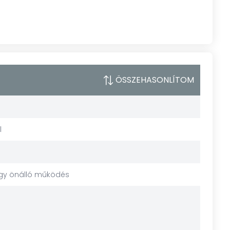
ÖSSZEHASONLÍTOM
l
agy önálló működés