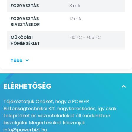
FOGYASZTÁS
3 mA
FOGYASZTÁS
17 mA
RIASZTÁSKOR
MŰKÖDÉSI
-10 °C - +55 °C
HŐMÉRSÉKLET
ÉRZÉKENYSÉG
25 % - 50 %
Több
PÁRATARTALOM
Max: 10 - 95 %, nem
lecsapódó
ELÉRHETŐSÉG
MECHANIKAI MÉRETEK
180 mm x 155 mm x 137
(MAGASSÁG X
mm
SZÉLESSÉG X MÉLYSÉG)
Tájékoztatjuk Önöket, hogy a POWER
Biztonságtechnikai Kft. nagykereskedés, így csak
INFRASUGÁR
870 nm
telepítőket és viszonteladókat áll módunkban
HULLÁMHOSSZ
kiszolgálni. Megértésüket köszönjük.
info@powerbizt.hu
TÖMEG
Fej: 1 kg; Kezelő: 0,55 kg;