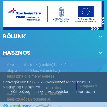
70KIT140: 0,8 kg; 140KIT160:
1,8 kg
RÓLUNK
HASZNOS
A weboldal sütiket (cookiet) használ az
alapvető működés, valamint a jobb
felhasználói élmény elérése
Copyright © 1984-2026 POWER Biztonságtechnika Kft.
érdekében. Az oldal használatával
Elfogadom
Minden jog fenntartva.
elfogadja a sütikkel kapcsolatos
Elérhetőség
ÁSZF
Adatvédelem
Impresszum
irányelveket valamint az adatvédelmi
tájékoztatóban foglaltakat.
Süti tájékoztató