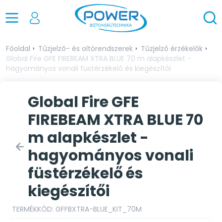
Főoldal
Tűzjelző- és oltórendszerek
Tűzjelző érzékelők
Global Fire GFE FIREBEAM XTRA BLUE 70 m alapkészlet -
hagyományos vonali füstérzékelő és kiegészítői
Global Fire GFE
FIREBEAM XTRA BLUE 70
m alapkészlet -
hagyományos vonali
füstérzékelő és
kiegészítői
TERMÉKKÓD: GFFBXTRA-BLUE_KIT_70M