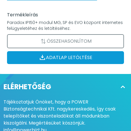
Termékleírás
Paradox IP150+ modul MG, SP és EVO központ internetes
felügyeletéhez és letöltéséhez.
ÖSSZEHASONLÍTOM
ADATLAP LETÖLTÉSE
ELÉRHETŐSÉG
Tájékoztatjuk Önöket, hogy a POWER
Biztonságtechnikai Kft. nagykereskedés, így csak
telepítőket és viszonteladókat áll módunkban
kiszolgálni. Megértésüket köszönjük.
info@powerbizt.hu