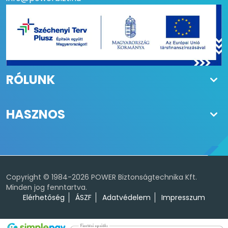
RÓLUNK
HASZNOS
A weboldal sütiket (cookiet) használ az
alapvető működés, valamint a jobb
felhasználói élmény elérése
Copyright © 1984-2026 POWER Biztonságtechnika Kft.
érdekében. Az oldal használatával
Elfogadom
Minden jog fenntartva.
elfogadja a sütikkel kapcsolatos
Elérhetőség
ÁSZF
Adatvédelem
Impresszum
irányelveket valamint az adatvédelmi
tájékoztatóban foglaltakat.
Süti tájékoztató