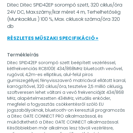
Ditec Ditec SPID42EP sorompó szett, 320 ciklus/óra
24V DC, Max.szárny/kar méret 4 m, Terhelhetőség
(Munkaciklus ) 100 %, Max. ciklusok száma/óra 320
db
RÉSZLETES MŰSZAKI SPECIFIKÁCIÓ »
Termékleírás
Ditec SPID42EP sorompó szett beépített vezérléssel,
kétfrekvenciás RCB100E 434/868MHz bluetooth vevővel,
rugóval, 4,2m-es elliptikus, alul-felül piros
gumiszegéllyel, fényvisszaverő matricával ellátott karral,
karrögzítővel, 320 ciklus/óra, tesztelve 2,5 millió ciklusig,
szoftveresen lehet váltani a vevő frekvenciáját 434/868
MHz, alapértelmezetten 434MHz, virtuális enkóder,
megfelel a fogyasztás csökkentésről szóló EU
jogszabályoknak, bluetooth-on keresztüli programozás
a Ditec GATE CONNECT PRO alkalmazással, és
mükődtethető a Ditec GATE CONNECT alkalmazással.
Későbbiekben már alkalmas lesz távoli vezérlésre,