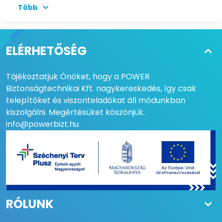
Több
VEZÉRLŐ BEMENETEK
Stop, gyalogos, sbs,
nyitás, fotocella, hold-to
run, automatikus
ELÉRHETŐSÉG
záráskapcsolat kezelés
VEZÉRLŐ KIMENETEK
2db 24Vdc, villogó,
Tájékoztatjuk Önöket, hogy a POWER
elektromos zár, nyiva
Biztonságtechnikai Kft. nagykereskedés, így csak
figyelmeztetés lámpa,
telepítőket és viszonteladókat áll módunkban
kapunyitás
figyelmeztető lámpa,
kiszolgálni. Megértésüket köszönjük.
térvilágítás, 230Vac
info@powerbizt.hu
konfigurálható kimenet,
karvilágítás
MOBIL APPLIKÁCIÓ
Igen
OPCIONÁLIS
igen
SOROMPÓKAR
RÓLUNK
VILÁGÍTÁS