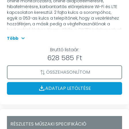
online monitorozásra, online állapotfelmérésre,
hibafelmérésre, karbantartás előrejelzésre Wi-Fi és LTE
kapcsolaton keresztül. 2 fajta kulcs a sorompóhoz,
egyik a 053-as kulcs a telepítőnek, hogy a vezérléshez
hozzáférjen, a másik pedig a végfelhasználónak a
kuplungkioldáshoz. Kompatibilis a QIK7EH talplemezével.
Ideális választás parkolók, ipari létesítmények,
Több
társasházak, logisztikai központok és minden olyan
helyszín számára, ahol fontos a gyors, biztonságos és
Bruttó listaár:
folyamatos autós forgalom kezelése. 24V DC
628 585 Ft
ÖSSZEHASONLÍTOM
ADATLAP LETÖLTÉSE
RÉSZLETES MŰSZAKI SPECIFIKÁCIÓ