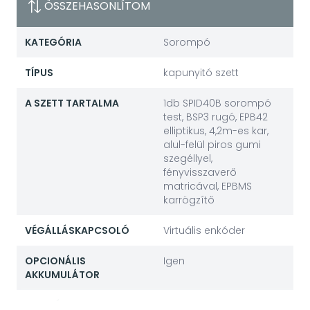
ÖSSZEHASONLÍTOM
KATEGÓRIA
Sorompó
TÍPUS
kapunyitó szett
A SZETT TARTALMA
1db SPID40B sorompó
test, BSP3 rugó, EPB42
elliptikus, 4,2m-es kar,
alul-felül piros gumi
szegéllyel,
fényvisszaverő
matricával, EPBMS
karrögzítő
VÉGÁLLÁSKAPCSOLÓ
Virtuális enkóder
OPCIONÁLIS
Igen
AKKUMULÁTOR
KIOLDÁS
egyedi kulccsal