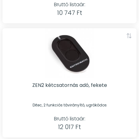
Bruttó listaár:
10 747 Ft
ZEN2 kétcsatornás adó, fekete
Ditec, 2 funkciós távirányító, ugrókódos
Bruttó listaár:
12 017 Ft