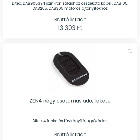
Ditec, DAB905SYN szinkronizáláshoz összekötő kábel , DAB105,
DAB205, DAB305 motoros ajtónyítókhoz
Bruttó listaár:
13 303 Ft
ZEN4 négy csatornás adó, fekete
Ditec, 4 funkciós távirányító, ugrókódos
Bruttó listaár: