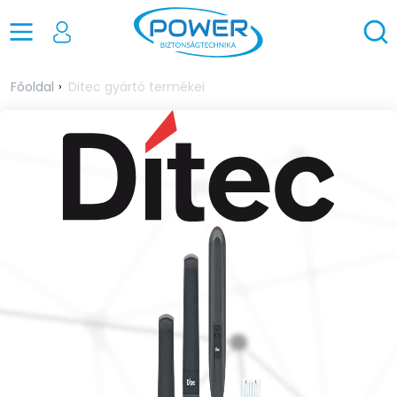
Főoldal
Ditec gyártó termékei