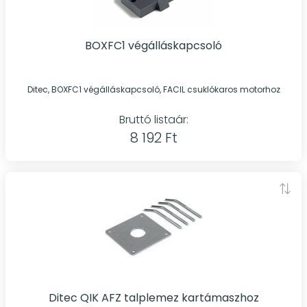
BOXFC1 végálláskapcsoló
Ditec, BOXFC1 végálláskapcsoló, FACIL csuklókaros motorhoz
Bruttó listaár:
8 192 Ft
Ditec QIK AFZ talplemez kartámaszhoz