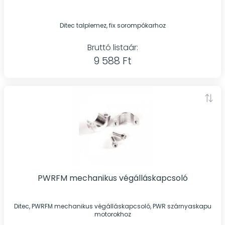
Ditec talplemez, fix sorompókarhoz
Bruttó listaár:
9 588 Ft
PWRFM mechanikus végálláskapcsoló
Ditec, PWRFM mechanikus végálláskapcsoló, PWR szárnyaskapu
motorokhoz