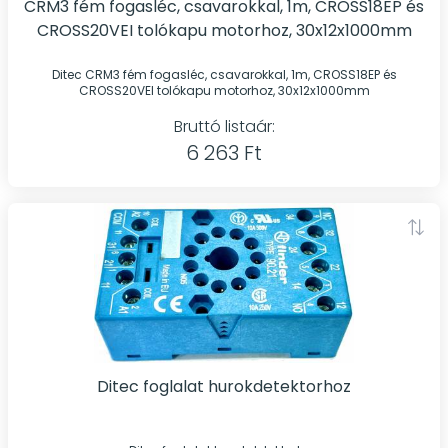
CRM3 fém fogasléc, csavarokkal, 1m, CROSS18EP és
CROSS20VEI tolókapu motorhoz, 30x12x1000mm
Ditec CRM3 fém fogasléc, csavarokkal, 1m, CROSS18EP és
CROSS20VEI tolókapu motorhoz, 30x12x1000mm
Bruttó listaár:
6 263 Ft
Ditec foglalat hurokdetektorhoz