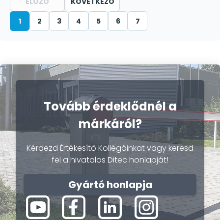
ELŐZŐ
KÖVETKEZŐ
1
2
3
4
5
6
7
Tovább érdeklődnél a
márkáról?
Kérdezd Értékesítő Kollégáinkat vagy keresd
fel a hivatalos Ditec honlapját!
Gyártó honlapja