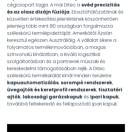
cégcsoport tagja. A mai Ditec a
svéd precizitás
és az olasz dizájn fúziója
. Elosztóhálózatának és
közvetlen értékesítési jelenlétének köszönhetően
jelenleg több mint 80 országban forgalmazza
széleskörű termékpalettáját: Amerikától Ázsián
keresztül egészen Ausztráliáig. A vállalat sikere a
folyamatos termékinnovációban, a magas
színvonalú kínálatban, a kiváló logisztikai
szolgáltatásban és a partnerek műszaki és
kereskedelmi támogatásában rejlik. A Ditec
széleskörű termékskálát kínál minden területre:
kapuautomatizálás
,
sorompó rendszerek
,
üvegajtók és keretprofil rendszerek
,
tisztatéri
ajtók
,
lakossági garázskapuk
és
ipari kapuk
,
továbbá feltekeredő és fellapozódó ipari kapuk.