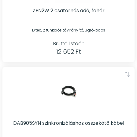
ZEN2W 2 csatornás adó, fehér
Ditec, 2 funkciós távirányító, ugrókódos
Bruttó listaár:
12 652 Ft
DAB905SYN szinkronizáláshoz összekötő kábel