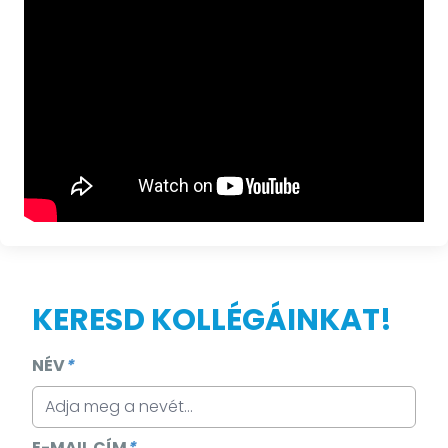
KERESD KOLLÉGÁINKAT!
NÉV
*
E-MAIL CÍM
*