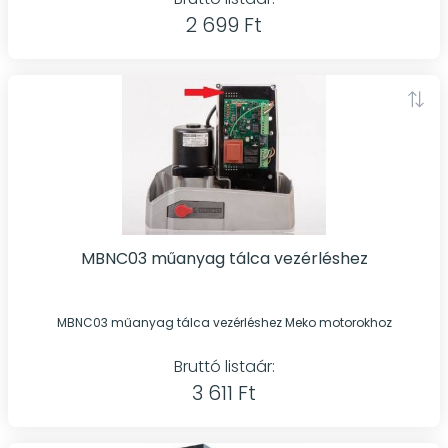
2 699 Ft
MBNC03 műanyag tálca vezérléshez
MBNC03 műanyag tálca vezérléshez Meko motorokhoz
Bruttó listaár:
3 611 Ft