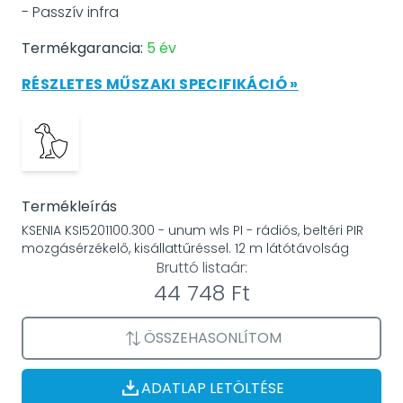
- Passzív infra
Termékgarancia:
5 év
RÉSZLETES MŰSZAKI SPECIFIKÁCIÓ »
Termékleírás
KSENIA KSI5201100.300 - unum wls PI - rádiós, beltéri PIR
mozgásérzékelő, kisállattűréssel. 12 m látótávolság
Bruttó listaár:
44 748 Ft
ÖSSZEHASONLÍTOM
ADATLAP LETÖLTÉSE