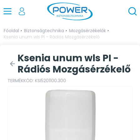
Főoldal
Biztonságtechnika
Mozgásérzékelők
Ksenia unum wls PI - Rádiós Mozgásérzékelő
Ksenia unum wls PI -
Rádiós Mozgásérzékelő
TERMÉKKÓD: KSI5201100.300