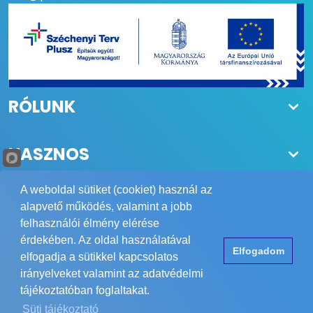
RÓLUNK
HASZNOS
A weboldal sütiket (cookiet) használ az
alapvető működés, valamint a jobb
felhasználói élmény elérése
Copyright © 1984-2026 POWER Biztonságtechnika Kft.
érdekében. Az oldal használatával
Elfogadom
Minden jog fenntartva.
elfogadja a sütikkel kapcsolatos
Elérhetőség
ÁSZF
Adatvédelem
Impresszum
irányelveket valamint az adatvédelmi
tájékoztatóban foglaltakat.
Süti tájékoztató