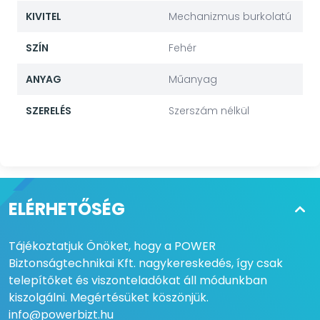
KIVITEL
Mechanizmus burkolatú
SZÍN
Fehér
ANYAG
Műanyag
SZERELÉS
Szerszám nélkül
ELÉRHETŐSÉG
Tájékoztatjuk Önöket, hogy a POWER
Biztonságtechnikai Kft. nagykereskedés, így csak
telepítőket és viszonteladókat áll módunkban
kiszolgálni. Megértésüket köszönjük.
info@powerbizt.hu