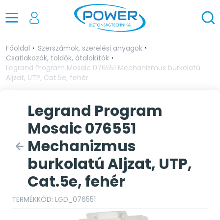
Főoldal
Szerszámok, szerelési anyagok
Csatlakozók, toldók, átalakítók
Legrand Program Mosaic 076551 Mechanizmus burkolatú
Aljzat, UTP, Cat.5e, fehér
Legrand Program
Mosaic 076551
Mechanizmus
burkolatú Aljzat, UTP,
Cat.5e, fehér
TERMÉKKÓD: LGD_076551