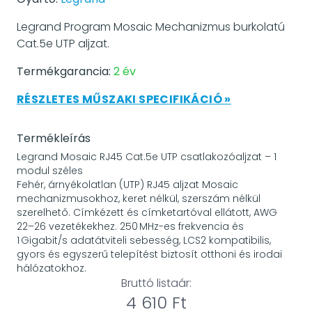
Legrand Program Mosaic Mechanizmus burkolatú
Cat.5e UTP aljzat.
Termékgarancia:
2 év
RÉSZLETES MŰSZAKI SPECIFIKÁCIÓ »
Termékleírás
Legrand Mosaic RJ45 Cat.5e UTP csatlakozóaljzat – 1
modul széles
Fehér, árnyékolatlan (UTP) RJ45 aljzat Mosaic
mechanizmusokhoz, keret nélkül, szerszám nélkül
szerelhető. Címkézett és címketartóval ellátott, AWG
22–26 vezetékekhez. 250 MHz-es frekvencia és
1 Gigabit/s adatátviteli sebesség, LCS2 kompatibilis,
gyors és egyszerű telepítést biztosít otthoni és irodai
hálózatokhoz.
Bruttó listaár:
4 610 Ft