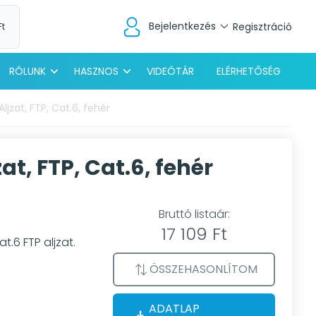
Bejelentkezés
Regisztráció
Ft
RÓLUNK
HASZNOS
VIDEÓTÁR
ELÉRHETŐSÉG
zat, FTP, Cat.6, fehér
, FTP, Cat.6, fehér
Bruttó listaár:
17 109 Ft
.6 FTP aljzat.
ÖSSZEHASONLÍTOM
ADATLAP