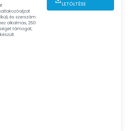
LETÖLTÉSE
at
satlakozóaljzat
küli, és szerszám
hez alkalmas, 250
sséget támogat,
készült.