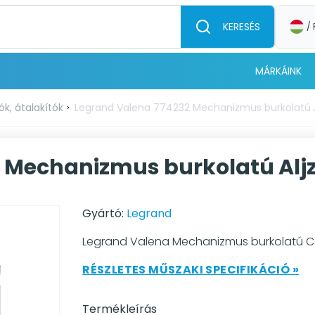
KERESÉS
/ 
MÁRKÁINK
ók, átalakítók
Legrand Valena 774232 Mechanizmus burkolatú Alj
Mechanizmus burkolatú Aljzat
Gyártó:
Legrand
Legrand Valena Mechanizmus burkolatú Cat
RÉSZLETES MŰSZAKI SPECIFIKÁCIÓ »
Termékleírás