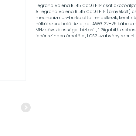
Legrand Valena RJ45 Cat.6 FTP csatlakozóaljz
A Legrand Valena RJ45 Cat.6 FTP (árnyékolt) c
mechanizmus-burkolattal rendelkezik, keret nél
nélkül szerelhető. Az aljzat AWG 22–26 kábelek
MHz sávszélességet biztosít, 1 Gigabit/s sebe
fehér színben érhető el, LCS2 szabvány szerint 