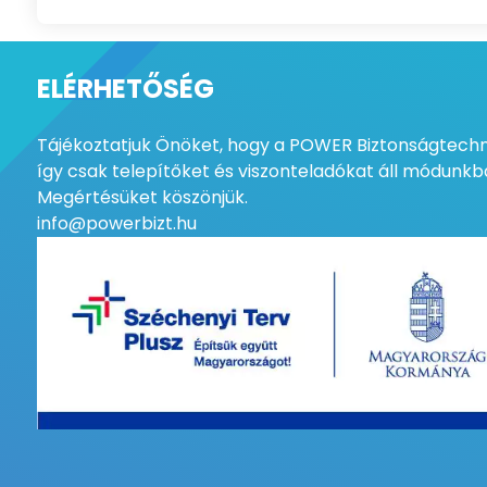
ELÉRHETŐSÉG
Tájékoztatjuk Önöket, hogy a POWER Biztonságtechni
így csak telepítőket és viszonteladókat áll módunkba
Megértésüket köszönjük.
info@powerbizt.hu