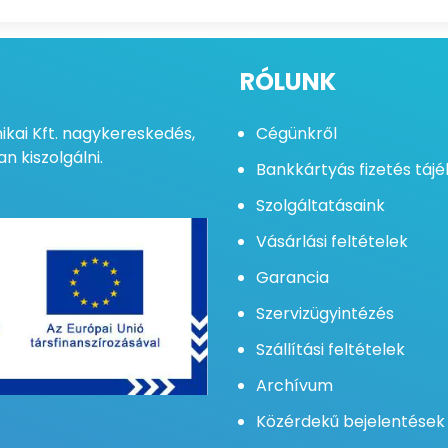
RÓLUNK
kai Kft. nagykereskedés,
Cégünkről
n kiszolgálni.
Bankkártyás fizetés táj
Szolgáltatásaink
Vásárlási feltételek
Garancia
Szervizügyintézés
Szállítási feltételek
Archívum
Közérdekű bejelentések