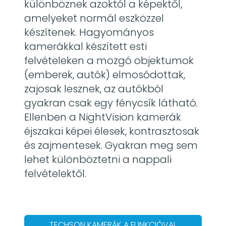
különböznek azoktól a képektől,
amelyeket normál eszközzel
készítenek. Hagyományos
kamerákkal készített esti
felvételeken a mozgó objektumok
(emberek, autók) elmosódottak,
zajosak lesznek, az autókból
gyakran csak egy fénycsík látható.
Ellenben a NightVision kamerák
éjszakai képei élesek, kontrasztosak
és zajmentesek. Gyakran meg sem
lehet különböztetni a nappali
felvételektől.
TECHSON KAMERÁK A FUNKCIÓVAL