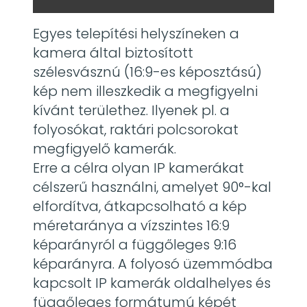
Egyes telepítési helyszíneken a
kamera által biztosított
szélesvásznú (16:9-es képosztású)
kép nem illeszkedik a megfigyelni
kívánt területhez. Ilyenek pl. a
folyosókat, raktári polcsorokat
megfigyelő kamerák.
Erre a célra olyan IP kamerákat
célszerű használni, amelyet 90°-kal
elfordítva, átkapcsolható a kép
méretaránya a vízszintes 16:9
képarányról a függőleges 9:16
képarányra. A folyosó üzemmódba
kapcsolt IP kamerák oldalhelyes és
függőleges formátumú képét