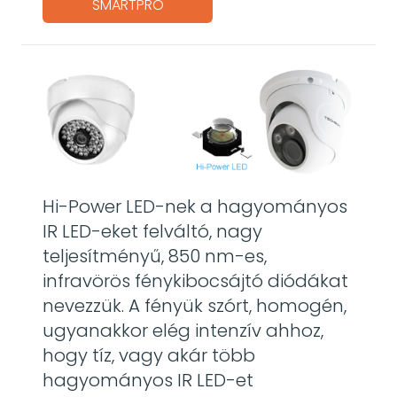
SMARTPRO
Hi-Power LED-nek a hagyományos
IR LED-eket felváltó, nagy
teljesítményű, 850 nm-es,
infravörös fénykibocsájtó diódákat
nevezzük. A fényük szórt, homogén,
ugyanakkor elég intenzív ahhoz,
hogy tíz, vagy akár több
hagyományos IR LED-et