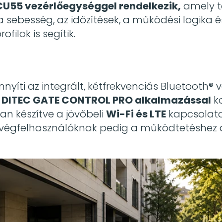
CU55 vezérlőegységgel rendelkezik,
amely 
 sebesség, az időzítések, a működési logika és
filok is segítik.
yíti az integrált, kétfrekvenciás Bluetooth® 
 a DITEC GATE CONTROL PRO alkalmazással
ko
an készítve a jövőbeli
Wi-Fi és LTE
kapcsolatokr
A végfelhasználóknak pedig a működtetéshez