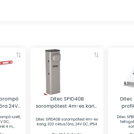
sorompó
Ditec SPID40B
Ditec
/óra 24V
sorompótest 4m-es karig,
profi
320 ciklus/óra, 24V DC
szer
rompó szett,
Ditec SPB
Ditec SPID40B sorompótest 4m-es
sor
4V DC,
felfoga
karig, 320 ciklus/óra, 24V DC, IP54
et 4 m,
so
iklus ) 100