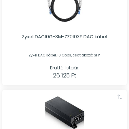
Zyxel DAC10G-3M-ZZ0103F DAC kábel
Zyxel DAC kábel, 10 Gbps, csatlakozó: SFP.
Bruttó listaár:
26 125 Ft