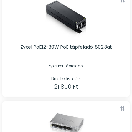
Zyxel PoE12-30W PoE tápfeladó, 802.3at
Zyxel PoE tápfeladó.
Bruttó listaár:
21 850 Ft