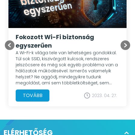
Fokozott Wi-Fi biztonság
egyszerűen
A Wi-Fi-k világa tele van lehetséges gondokkal.
Túl sok SSID, kiszivárgott kulcsok, rendszeres
jelszócsere és még sok egyéb probléma van a
hálózatok működésével. Ismerős valamelyik
helyzet? Ne aggódj, mindegyikre tudunk
megoldást, ami sem többletköltséget, sem
magas szakértelmet nem igényel. Olvass
tovább, és szabadulj meg a
TOVÁBB
2023. 04. 27.
kellemetlenségektől!
ELÉRHETŐSÉG