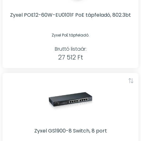
Zyxel POE12-60W-EU0101F PoE tápfeladó, 802.3bt
Zyxel PoE tápfeladó.
Bruttó listaár:
27 512 Ft
Zyxel GS1900-8 Switch, 8 port