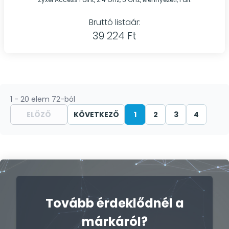
Bruttó listaár:
39 224 Ft
1 - 20 elem 72-ból
ELŐZŐ
KÖVETKEZŐ
1
2
3
4
Tovább érdeklődnél a
márkáról?