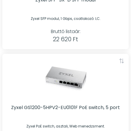
Zyxel SFP modul, 1 Gbps, csatlakozó: LC.
Bruttó listaár:
22 620 Ft
Zyxel GS1200-5HPV2-EU0101F PoE switch, 5 port
Zyxel PoE switch, asztali, Web menedzsment.