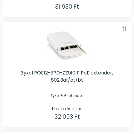
31 930 Ft
Zyxel POE12-3PD-ZZ0101F PoE extender,
802.3af/at/bt
Zyxel PoE extender.
Bruttó listaár:
32 003 Ft