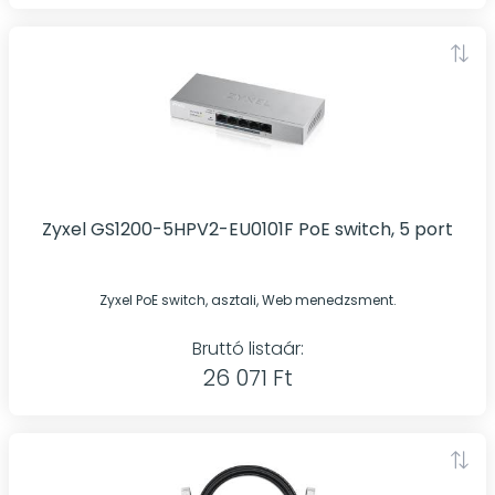
Zyxel GS1200-5HPV2-EU0101F PoE switch, 5 port
Zyxel PoE switch, asztali, Web menedzsment.
Bruttó listaár:
26 071 Ft