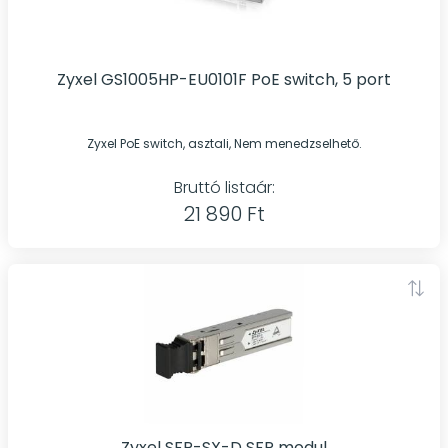
Zyxel GS1005HP-EU0101F PoE switch, 5 port
Zyxel PoE switch, asztali, Nem menedzselhető.
Bruttó listaár:
21 890 Ft
Zyxel SFP-SX-D SFP modul