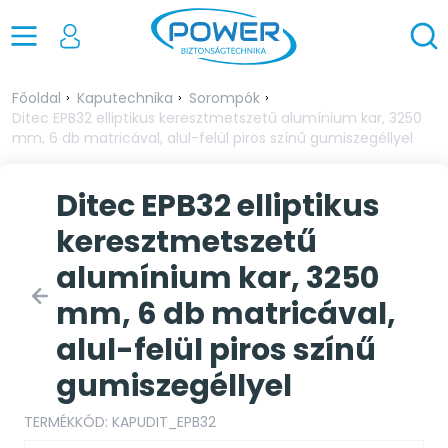
Főoldal
Kaputechnika
Sorompók
Ditec EPB32 elliptikus keresztmetszetű alumínium kar, 3250
mm, 6 db matricával, alul-felül piros színű gumiszegéllyel
Ditec EPB32 elliptikus
keresztmetszetű
alumínium kar, 3250
mm, 6 db matricával,
alul-felül piros színű
gumiszegéllyel
TERMÉKKÓD: KAPUDIT_EPB32