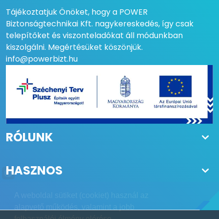
Tájékoztatjuk Önöket, hogy a POWER
Biztonságtechnikai Kft. nagykereskedés, így csak
telepítőket és viszonteladókat áll módunkban
kiszolgálni. Megértésüket köszönjük.
info@powerbizt.hu
RÓLUNK
HASZNOS
A weboldal sütiket (cookiet) használ az
alapvető működés, valamint a jobb
felhasználói élmény elérése