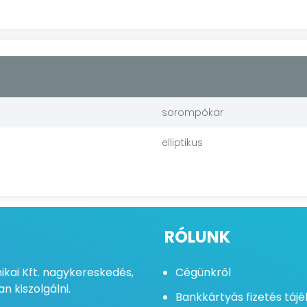
sorompókar
elliptikus
RÓLUNK
kai Kft. nagykereskedés,
Cégünkről
n kiszolgálni.
Bankkártyás fizetés táj