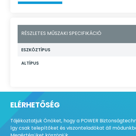
RÉSZLETES MŰSZAKI SPECIFIKÁCIÓ
ESZKÖZTÍPUS
ALTÍPUS
ELÉRHETŐSÉG
Tájékoztatjuk Önöket, hogy a POWER Biztonságtechni
így csak telepítőket és viszonteladókat áll módunkba
Megértésüket köszönjük.