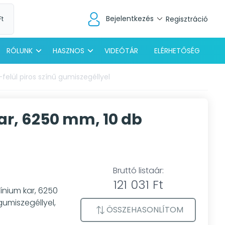
Bejelentkezés
Regisztráció
Ft
RÓLUNK
HASZNOS
VIDEÓTÁR
ELÉRHETŐSÉG
felül piros színű gumiszegéllyel
ar, 6250 mm, 10 db
Bruttó listaár:
121 031 Ft
ínium kar, 6250
gumiszegéllyel,
ÖSSZEHASONLÍTOM