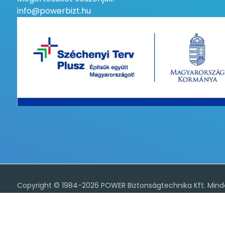
info@powerbizt.hu
A weboldal sütiket (cookiet) használ az alapvető működés, 
kapcsolatos irányelveket valamint az adatvédelmi tájékozta
Copyright © 1984-2026 POWER Biztonságtechnika Kft. Minde