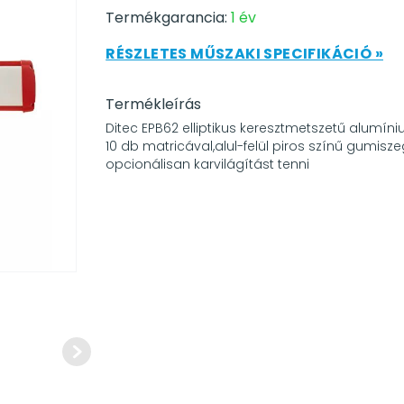
Termékgarancia:
1 év
RÉSZLETES MŰSZAKI SPECIFIKÁCIÓ »
Termékleírás
Ditec EPB62 elliptikus keresztmetszetű alumín
10 db matricával,alul-felül piros színű gumiszeg
opcionálisan karvilágítást tenni