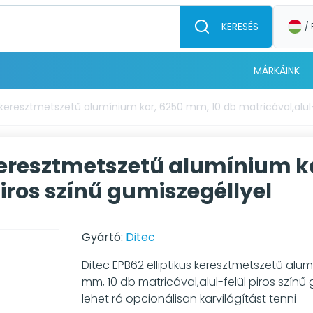
KERESÉS
/ 
MÁRKÁINK
s keresztmetszetű alumínium kar, 6250 mm, 10 db matricával,alul-
 keresztmetszetű alumínium k
iros színű gumiszegéllyel
Gyártó:
Ditec
Ditec EPB62 elliptikus keresztmetszetű alum
mm, 10 db matricával,alul-felül piros színű 
lehet rá opcionálisan karvilágítást tenni