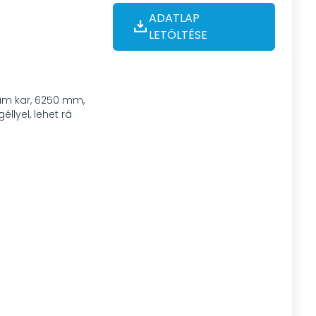
ADATLAP
LETÖLTÉSE
ium kar, 6250 mm,
éllyel, lehet rá