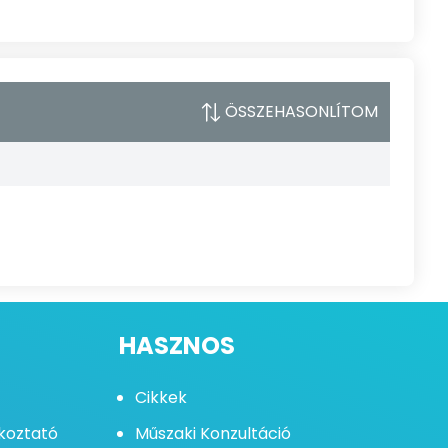
ÖSSZEHASONLÍTOM
HASZNOS
Cikkek
ékoztató
Műszaki Konzultáció