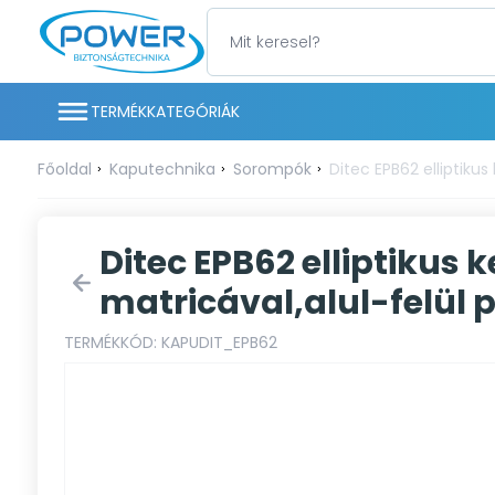
TERMÉKKATEGÓRIÁK
Főoldal
Kaputechnika
Sorompók
Ditec EPB62 elliptiku
Ditec EPB62 elliptikus
matricával,alul-felül p
TERMÉKKÓD: KAPUDIT_EPB62