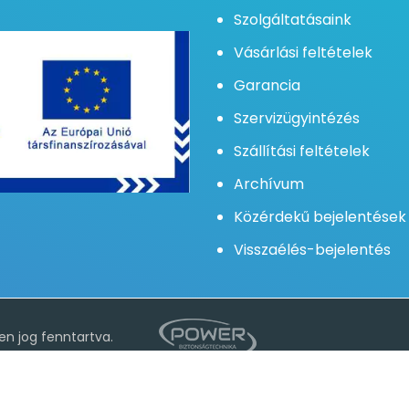
Szolgáltatásaink
Vásárlási feltételek
Garancia
Szervizügyintézés
Szállítási feltételek
Archívum
Közérdekű bejelentések
Visszaélés-bejelentés
valamint a jobb felhasználói élmény elérése érdekében. Az oldal
tóban foglaltakat.
Süti tájékoztató
n jog fenntartva.