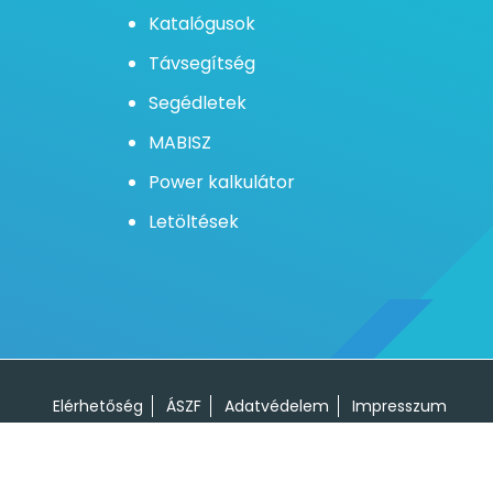
Katalógusok
Távsegítség
Segédletek
MABISZ
Power kalkulátor
Letöltések
 használatával elfogadja a sütikkel
Elfogadom
Elérhetőség
ÁSZF
Adatvédelem
Impresszum