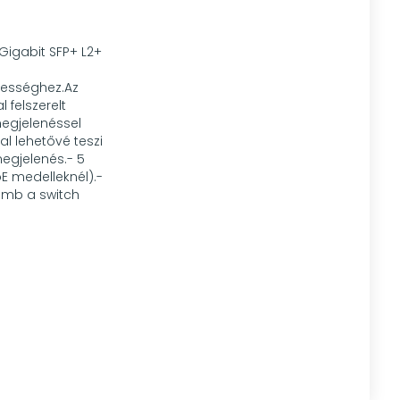
0Gigabit SFP+ L2+
bességhez.Az
 felszerelt
megjelenéssel
al lehetővé teszi
egjelenés.- 5
E medelleknél).-
gomb a switch