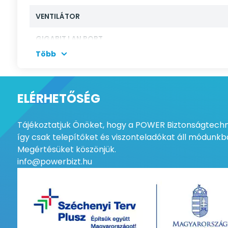
VENTILÁTOR
GIGABIT LAN PORT
Több
10 GBPS SFP+ PORT
TÁPELLÁTÁS
ELÉRHETŐSÉG
FIZIKAI (MAC) CÍM TÁBLA
Tájékoztatjuk Önöket, hogy a POWER Biztonságtechni
FOGYASZTÁS
így csak telepítőket és viszonteladókat áll módunkba
Megértésüket köszönjük.
MŰKÖDÉSI HŐMÉRSÉKLET
info@powerbizt.hu
MŰKÖDÉSI PÁRATARTALOM
MÉRETEK
MAXIMÁLIS HÁLÓZATI SEBESSÉG