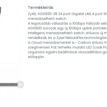
Termékleírás
ZyXEL XGS1930-28 24 port Gigabit LAN, 4 port 1
menedzselhető switch
A legolcsóbb választás a 10Gbps hálózati se
XGS1930 sorozat, egy új 10Gbps uplink portokkal
intelligens menedzselhető switch, stílusos új 
rendelkezik, és a Zyxel NebulaFlex technológiáv
a Cloud menedzsmentet is.- Carbon stílusú m
szegmenses PoE terhelés mutató LED (csak Po
Legutolsó egyéni beállítások visszaállítása 
előlapján.