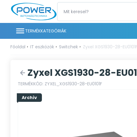
TERMÉKKATEGÓRIÁK
Főoldal
IT eszközök
Switchek
Zyxel XGS1930-28-EU0101F
Zyxel XGS1930-28-EU010
TERMÉKKÓD: ZYXEL_XGS1930-28-EU0101F
Archív