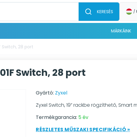
KERESÉS
/ 
MÁRKÁINK
 Switch, 28 port
1F Switch, 28 port
Gyártó:
Zyxel
Zyxel Switch, 19” rackbe rögzíthető, Smar
Termékgarancia:
5 év
RÉSZLETES MŰSZAKI SPECIFIKÁCIÓ »