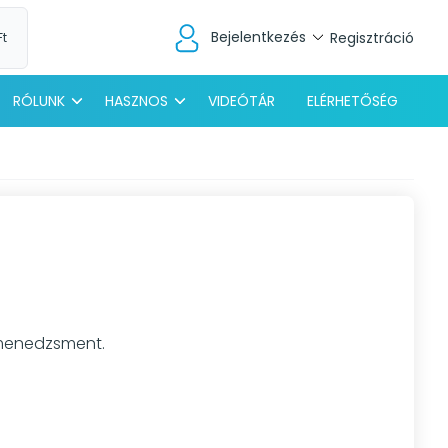
Bejelentkezés
Regisztráció
Ft
RÓLUNK
HASZNOS
VIDEÓTÁR
ELÉRHETŐSÉG
t menedzsment.